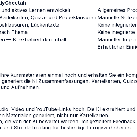
dyCheetah
 und aktives Lernen entwickelt
Allgemeines Pro
 Karteikarten, Quizze und Probeklausuren
Manuelle Notizen 
obeklausuren, Lückentexte
Keine integriert
t nach Thema
Keine integriert
en — KI extrahiert den Inhalt
Manueller Import
Erheblicher Einr
 Ihre Kursmaterialien einmal hoch und erhalten Sie ein kom
n, generiert die KI Zusammenfassungen, Karteikarten, Qui
s und Aufnahmen.
io, Video und YouTube-Links hoch. Die KI extrahiert und st
Materialien generiert, nicht nur Karteikarten.
 die von der KI bewertet werden, mit gezieltem Feedback.
 und Streak-Tracking für beständige Lerngewohnheiten.