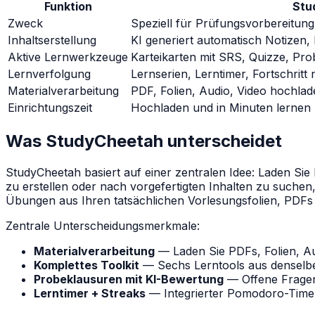
Funktion
Stu
Zweck
Speziell für Prüfungsvorbereitung
Inhaltserstellung
KI generiert automatisch Notizen,
Aktive Lernwerkzeuge
Karteikarten mit SRS, Quizze, Pr
Lernverfolgung
Lernserien, Lerntimer, Fortschrit
Materialverarbeitung
PDF, Folien, Audio, Video hochlad
Einrichtungszeit
Hochladen und in Minuten lernen
Was StudyCheetah unterscheidet
StudyCheetah basiert auf einer zentralen Idee: Laden Sie
zu erstellen oder nach vorgefertigten Inhalten zu suche
Übungen aus Ihren tatsächlichen Vorlesungsfolien, PDF
Zentrale Unterscheidungsmerkmale:
Materialverarbeitung
— Laden Sie PDFs, Folien, Aud
Komplettes Toolkit
— Sechs Lerntools aus denselben 
Probeklausuren mit KI-Bewertung
— Offene Fragen,
Lerntimer + Streaks
— Integrierter Pomodoro-Timer